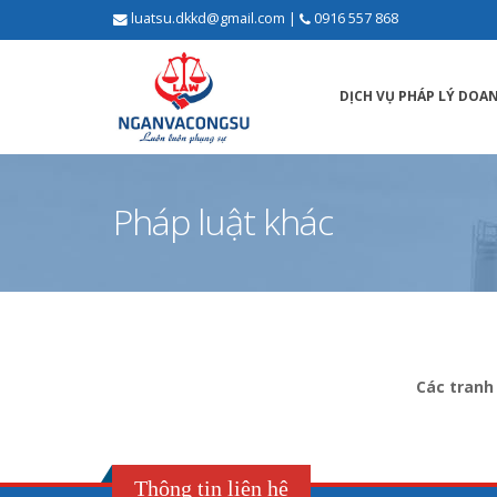
luatsu.dkkd@gmail.com
|
0916 557 868
DỊCH VỤ PHÁP LÝ DOA
Pháp luật khác
Các tranh 
Thông tin liên hệ