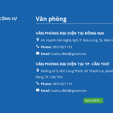
Văn phòng
 CỘNG SỰ
VĂN PHÒNG ĐẠI DIỆN TẠI ĐỒNG NAI
A5, Huỳnh Văn Nghệ, Kp5, P. Bửu Long, Tp. Biên 
Phone:
0913 627 113
Email:
luatsu.dkkd@gmail.com
VĂN PHÒNG ĐẠI DIỆN TẠI TP. CẦN THƠ
Đường số 9, KDC Long Thịnh, KV Thạnh Lợi, phư
Răng, TP. Cần Thơ
Phone:
0913 627 113
Email:
luatsu.dkkd@gmail.com
Xem thêm...