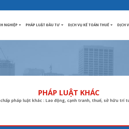
NH NGHIỆP
PHÁP LUẬT ĐẦU TƯ
DỊCH VỤ KẾ TOÁN THUẾ
DỊCH 
PHÁP LUẬT KHÁC
chấp pháp luật khác : Lao động, cạnh tranh, thuế, sở hữu trí tuệ