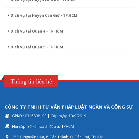
Dịch vụ tại Huyện Cần Giờ - TP.HCM
Dịch vụ tại Quận 4 - TP.HCM
Dịch vụ tại Quận 5 - TP.HCM
Thông tin liên hệ
CÔNG TY TNHH TƯ VẤN PHÁP LUẬT NGÀN VÀ CỘNG SỰ
GPKD : 0315898193 | Cấp ngày: 13/9/2019
Nơi cấp: Sở kế hoạch đầu tư TPHCM
25/1C Nguyễn Hậu, P. Tân Thành, Q. Tân Phú, TPHCM